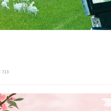
：
713